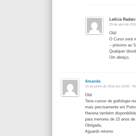
Letícia Radaic
29 de abril de 20
Olá!
O Curso será m
– próximo ao S
Qualquer dúvid
Um abraço,
Amanda
14 de junho de 2016 em 19:55 ·
Re
Olá!
Teria cursos de grafologia r
mais precisamente em Porto 
Haveria também disponibilida
para menores de 15 anos de
Obrigada,
Aguardo retorno.