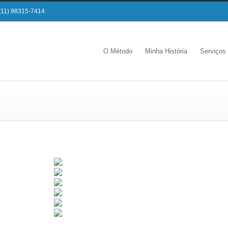
(11) 98315-7414
O Método
Minha História
Serviços