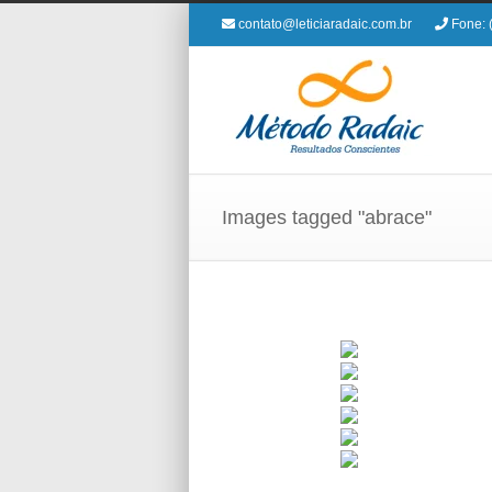
contato@leticiaradaic.com.br
Fone: 
Images tagged "abrace"