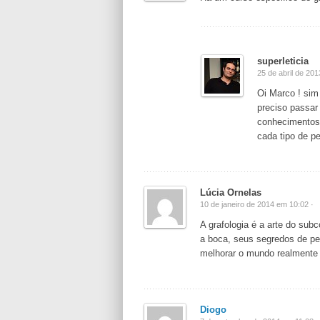
superleticia
25 de abril de 20
Oi Marco ! sim
preciso passar
conhecimentos 
cada tipo de pe
Lúcia Ornelas
10 de janeiro de 2014 em 10:02 ·
A grafologia é a arte do sub
a boca, seus segredos de pe
melhorar o mundo realmente
Diogo