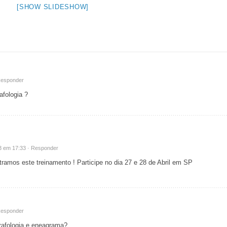
[SHOW SLIDESHOW]
esponder
fologia ?
13 em 17:33 ·
Responder
tramos este treinamento ! Participe no dia 27 e 28 de Abril em SP
esponder
rafologia e eneagrama?