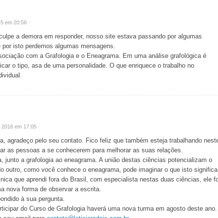
5 em 20:56 ·
culpe a demora em responder, nosso site estava passando por algumas
 por isto perdemos algumas mensagens.
sociação com a Grafologia e o Eneagrama. Em uma análise grafológica é
ficar o tipo, asa de uma personalidade. O que enriquece o trabalho no
ividual.
e 2016 em 17:05 ·
a, agradeço pelo seu contato. Fico feliz que também esteja trabalhando nest
dar as pessoas a se conhecerem para melhorar as suas relações.
a, junto a grafologia ao eneagrama. A união destas ciências potencializam o
o outro, como você conhece o eneagrama, pode imaginar o que isto significa
ica que aprendi fora do Brasil, com especialista nestas duas ciências, ele fo
ma nova forma de observar a escrita.
pondido à sua pergunta.
rticipar do Curso de Grafologia haverá uma nova turma em agosto deste ano.