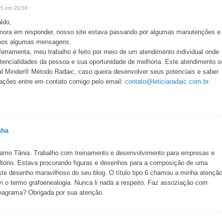
5 em 20:59 ·
ldo,
mora em responder, nosso site estava passando por algumas manutenções e
emos algumas mensagens.
ferramenta, meu trabalho é feito por meio de um atendimento individual onde
potencialidades da pessoa e sua oportunidade de melhoria. Este atendimento s
 Minder® Método Radaic, caso queira desenvolver seus potenciais e saber
ações entre em contato comigo pelo email:
contato@leticiaradaic.com.br
.
nha
hamo Tânia. Trabalho com treinamento e desenvolvimento para empresas e
tório. Estava procurando figuras e desenhos para a composição de uma
ste desenho maravilhoso do seu blog. O título tipo 6 chamou a minha atençã
i o termo grafoenealogia. Nunca li nada a respeito. Faz assoziação com
neagrama? Obrigada por sua atenção.