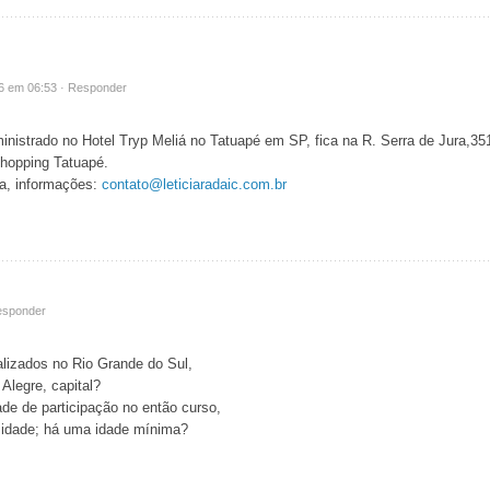
16 em 06:53 ·
Responder
inistrado no Hotel Tryp Meliá no Tatuapé em SP, fica na R. Serra de Jura,35
hopping Tatuapé.
a, informações:
contato@leticiaradaic.com.br
sponder
ealizados no Rio Grande do Sul,
Alegre, capital?
de de participação no então curso,
 idade; há uma idade mínima?