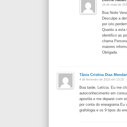
16 de maio de 201
Boa Noite Vena
Desculpe a de
por isto perd
Quanto a esta 
identifico as 
chama Personal
maiores inform
Obrigada.
Tânia Cristina Dias Menda
4 de fevereiro de 2015 em 13:25 ·
Boa tarde, Letícia. Eu me c
autoconhecimento em consul
apostila e me deparei com e
por conta do eneagrama.Eu v
grafologia e os 9 tipos do e