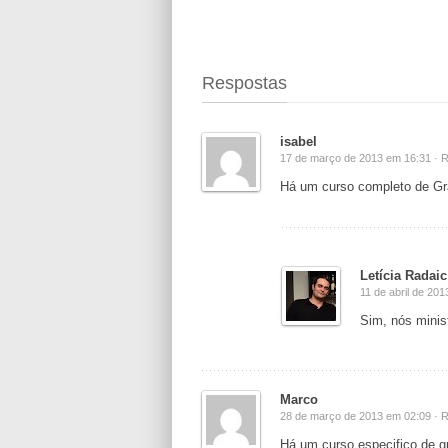
Respostas
isabel
17 de março de 2013 em 16:31 ·
R
Há um curso completo de Gra
Letícia Radaic
11 de abril de 20
Sim, nós minis
Marco
28 de março de 2013 em 02:09 ·
R
Há um curso especifico de g