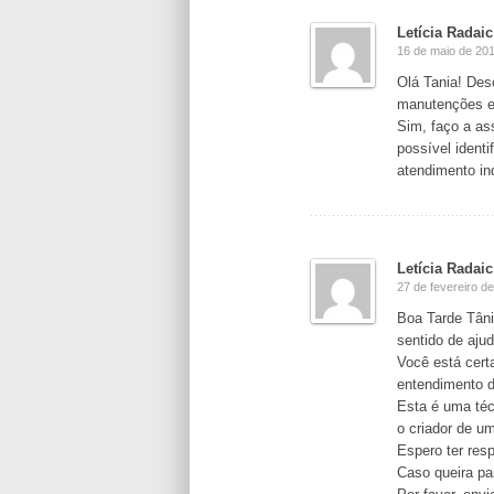
Letícia Radaic
16 de maio de 201
Olá Tania! Des
manutenções e
Sim, faço a as
possível identi
atendimento ind
Letícia Radaic
27 de fevereiro d
Boa Tarde Tâni
sentido de aju
Você está cert
entendimento d
Esta é uma técn
o criador de u
Espero ter res
Caso queira pa