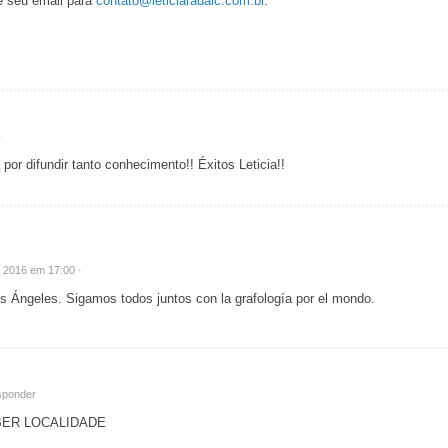
ie seu email para
contato@leticiaradaic.com.br
.
·
 por difundir tanto conhecimento!! Éxitos Leticia!!
e 2016 em 17:00 ·
 Ángeles. Sigamos todos juntos con la grafología por el mondo.
ponder
BER LOCALIDADE