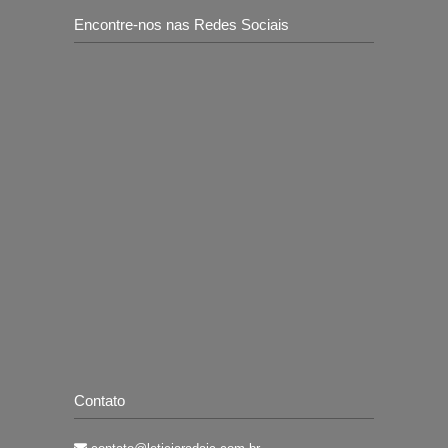
Contato
contato@leticiaradaic.com.br
Fone: (11) 98315-7414
Receba nossa newsletters!