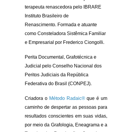
Federativa do Brasil (CONPEJ).
Criadora o
Método Radaic®
que é um
caminho de despertar as pessoas para
resultados conscientes em suas vidas,
por meio da Grafologia, Eneagrama e a
Terapia da Respiração Consciente.
Diretora do Instituto Radaic Centro de
Pesquisa da Escritah. Escritora do livro
“Grafologia Método Radaic”.
Ministra cursos presenciais e online,
palestras internacionais em
congressos da área em empresas,
escolas e eventos. Sou empresária,