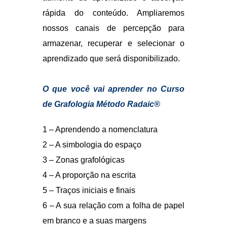
2 – A simbologia do espaço
3 – Zonas grafológicas
4 – A proporção na escrita
5 – Traços iniciais e finais
6 – A sua relação com a folha de papel
em branco e a suas margens
7 – Distribuição do espaço entre
palavras e linha
8 – Qual a forma de sua letra ?
9 – Qual o tamanho de sua escrita ?
10 – Qual significado da inclinação ?
11 – E para que direção você está indo
?
12 – De que forma é ligação entre suas
letras ?