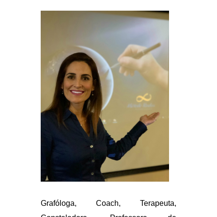
Grafóloga, Coach, Terapeuta,
Consteladora, Professora de
Grafologia e Eneagrama com
certificação internacional EPTP
(Enneagram Professional Training
Program) atestada por dois dos
principais nomes no assunto Helen
Palmer e David Daniels.
Utiliza a
Grafologia com