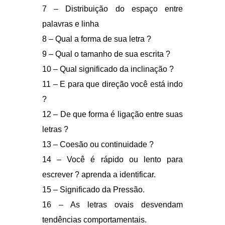
13 – Coesão ou continuidade ?
14 – Você é rápido ou lento para
escrever ? aprenda a identificar.
15 – Significado da Pressão.
16 – As letras ovais desvendam
tendências comportamentais.
17 – O que podemos aprender com as
“Letras Reflexivas”.
18 – O significado do visto.
19 – Análise da assinatura.
20 – Curiosidades : borrões, excesso
de tinta e cor da caneta.
INCLUSO: