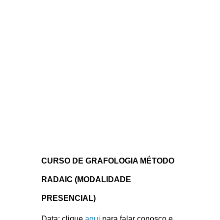
CURSO DE GRAFOLOGIA MÉTODO
RADAIC (MODALIDADE
PRESENCIAL)
Data: clique
aqui
para falar conosco e
saber a próxima turma. (2 dias 09 às
18h)
Local: Hotel Tryp Tatuapé
Objetivo
Apresentar os conceitos essenciais e
os respectivos traços para identificar
características de comportamento,
conjunto de habilidades e capacidades