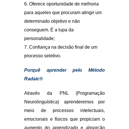
Radaic®
Através da PNL (Programação
Neurolinguística) aprenderemos por
meio de processos intelectuais,
emocionais e físicos que propiciam o
aumento do aprendizado e absorção
rápida do conteúdo. Ampliaremos
nossos canais de percepção para
armazenar, recuperar e selecionar o
aprendizado que será disponibilizado.
O que você vai aprender no Curso
de Grafologia Método Radaic®
1 – Aprendendo a nomenclatura