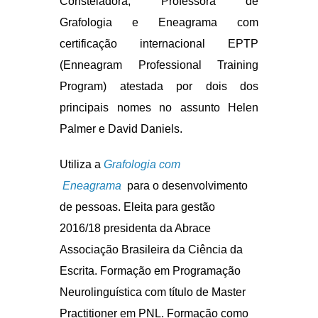
Eneagrama
para o desenvolvimento
de pessoas. Eleita para gestão
2016/18 presidenta da Abrace
Associação Brasileira da Ciência da
Escrita. Formação em Programação
Neurolinguística com título de Master
Practitioner em PNL. Formação como
terapeuta renascedora pelo IBRARE
Instituto Brasileiro de
Renascimento. Formada e atuante
como Consteladora Sistêmica Familiar
e Empresarial por Frederico Ciongolli.
Perita Documental, Grafotécnica e
Judicial pelo Conselho Nacional dos
Peritos Judiciais da República