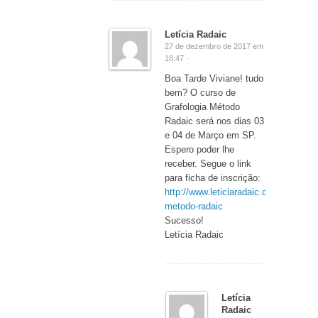
Letícia Radaic
27 de dezembro de 2017 em
18:47 ·
Boa Tarde Viviane! tudo
bem? O curso de
Grafologia Método
Radaic será nos dias 03
e 04 de Março em SP.
Espero poder lhe
receber. Segue o link
para ficha de inscrição:
http://www.leticiaradaic.com.br/agend
metodo-radaic
Sucesso!
Letícia Radaic
Letícia
Radaic