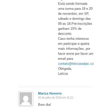
Está sendo formada
uma turma para 19 e 20
de novembro, em SP,
sábado e domingo das
09 as 18.Pré-inscrições
ganham 15% de
desconto.
Caso tenha interesse
em participar e queira
mais informações, por
favor envie por favor um
email para
contato@leticiaradaic.com.br
Obrigada,
Letícia
Mariza Honorio
20 de julho de 2016 em 11:11 ·
Bom dia!