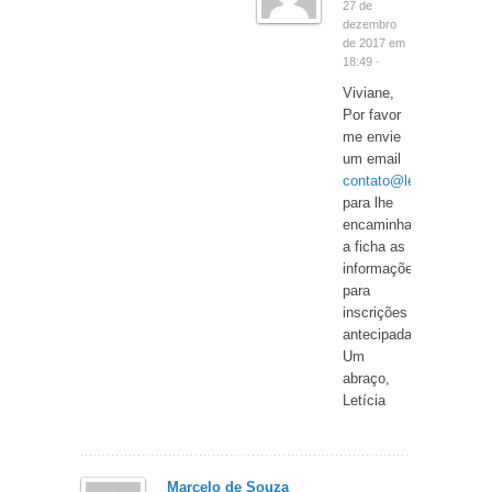
27 de
dezembro
de 2017 em
18:49 ·
Viviane,
Por favor
me envie
um email
contato@leticiaradaic.
para lhe
encaminhar
a ficha as
informações
para
inscrições
antecipadas.
Um
abraço,
Letícia
Marcelo de Souza