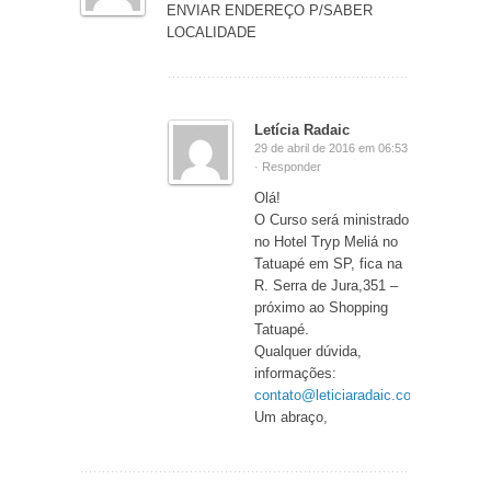
ENVIAR ENDEREÇO P/SABER
LOCALIDADE
Letícia Radaic
29 de abril de 2016 em 06:53
·
Responder
Olá!
O Curso será ministrado
no Hotel Tryp Meliá no
Tatuapé em SP, fica na
R. Serra de Jura,351 –
próximo ao Shopping
Tatuapé.
Qualquer dúvida,
informações:
contato@leticiaradaic.com.br
Um abraço,