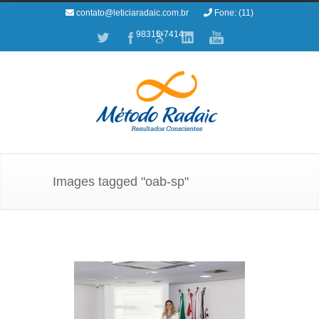
contato@leticiaradaic.com.br
Fone: (11)
98315-7414
Images tagged "oab-sp"