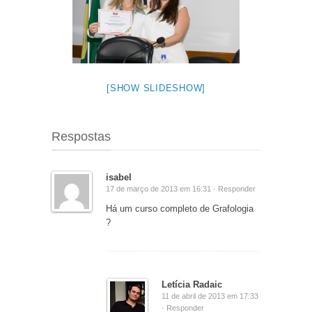
[SHOW SLIDESHOW]
Respostas
isabel
17 de março de 2013 em 16:31 ·
Responder
Há um curso completo de Grafologia
?
Letícia Radaic
11 de abril de 2013 em 17:33
·
Responder