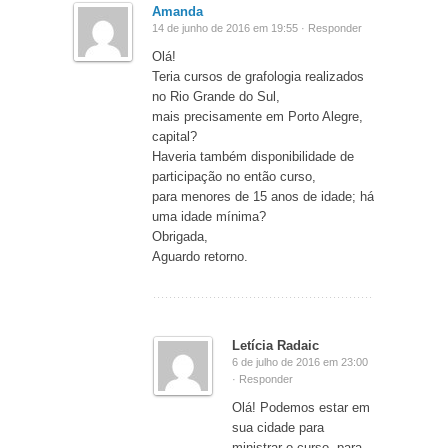
Amanda
14 de junho de 2016 em 19:55 ·
Responder
Olá!
Teria cursos de grafologia realizados
no Rio Grande do Sul,
mais precisamente em Porto Alegre,
capital?
Haveria também disponibilidade de
participação no então curso,
para menores de 15 anos de idade; há
uma idade mínima?
Obrigada,
Aguardo retorno.
Letícia Radaic
6 de julho de 2016 em 23:00
·
Responder
Olá! Podemos estar em
sua cidade para
ministrar o curso, para