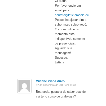
Oi Maria!
Por favor envie um
email para
contato@leticiaradaic.com.br
.
Posso lhe ajudar sim a
saber mais sobre você.
O curso online no
momento está
indisponível, somente
os presenciais.
Aguardo sua
mensagem!
Sucesso,
Letícia
Viviane Viana Aires
12 de dezembro de 2017 em 18:38 ·
Boa tarde, gostaria de saber quando
vai ter o curso de grafologia?