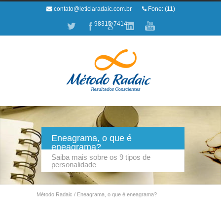
contato@leticiaradaic.com.br
Fone: (11)
98315-7414
Eneagrama, o que é
eneagrama?
Saiba mais sobre os 9 tipos de
personalidade
Método Radaic
/
Eneagrama, o que é eneagrama?