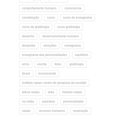
comportamento humano
consciencia
constelação
curso
curso de eneagrama
curso de grafologia
curso grafologia
desenho
desenvolvimento humano
despertar
emoções
eneagrama
eneagrama das personalidades
equilibrio
erros
escrita
fotos
grafologia
ibrare
inconsciente
instituto radaic centro de pesquisa da escritah
leticia radaic
letra
metodo radaic
na mídia
palestras
personalidade
radaic
recursos humanos
respiração