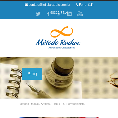
contato@leticiaradaic.com.br
Fone: (11)
98315-7414
Blog
Método Radaic
/
Artigos
/
Tipo 1 – O Perfeccionista