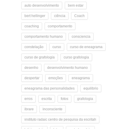
auto desenvolvimento
bem estar
bert hellinger
ciência
Coach
coaching
comportamento
comportamento humano
consciencia
constelação
curso
curso de eneagrama
curso de grafologia
curso grafologia
desenho
desenvolvimento humano
despertar
emoções
eneagrama
eneagrama das personalidades
equilibrio
erros
escrita
fotos
grafologia
ibrare
inconsciente
instituto radaic centro de pesquisa da escritah