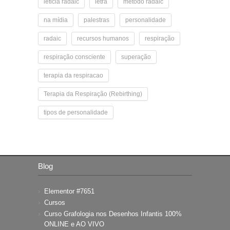
leticia radaic
letra
metodo radaic
na mídia
palestras
personalidade
radaic
recursos humanos
respiração
respiração consciente
superação
terapia da respiracao
Terapia da Respiração (Rebirthing)
tipos de personalidade
Blog
Elementor #7651
Cursos
Curso Grafologia nos Desenhos Infantis 100%
ONLINE e AO VIVO