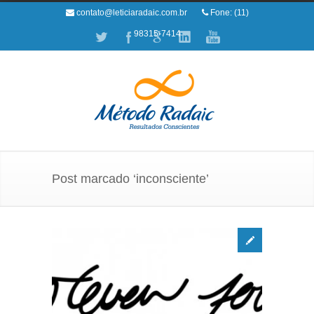
contato@leticiaradaic.com.br
Fone: (11)
98315-7414
Post marcado ‘inconsciente’