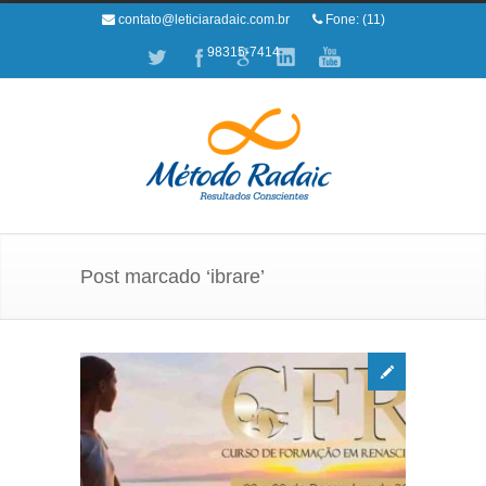
contato@leticiaradaic.com.br
Fone: (11)
98315-7414
Post marcado ‘ibrare’