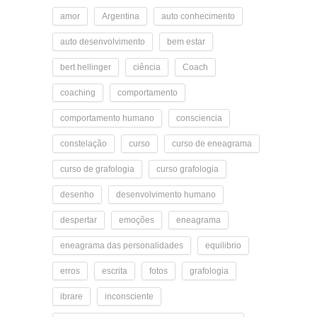
amor
Argentina
auto conhecimento
auto desenvolvimento
bem estar
bert hellinger
ciência
Coach
coaching
comportamento
comportamento humano
consciencia
constelação
curso
curso de eneagrama
curso de grafologia
curso grafologia
desenho
desenvolvimento humano
despertar
emoções
eneagrama
eneagrama das personalidades
equilibrio
erros
escrita
fotos
grafologia
ibrare
inconsciente