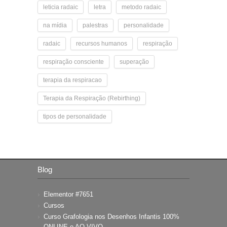
leticia radaic
letra
metodo radaic
na mídia
palestras
personalidade
radaic
recursos humanos
respiração
respiração consciente
superação
terapia da respiracao
Terapia da Respiração (Rebirthing)
tipos de personalidade
Blog
Elementor #7651
Cursos
Curso Grafologia nos Desenhos Infantis 100%
ONLINE e AO VIVO