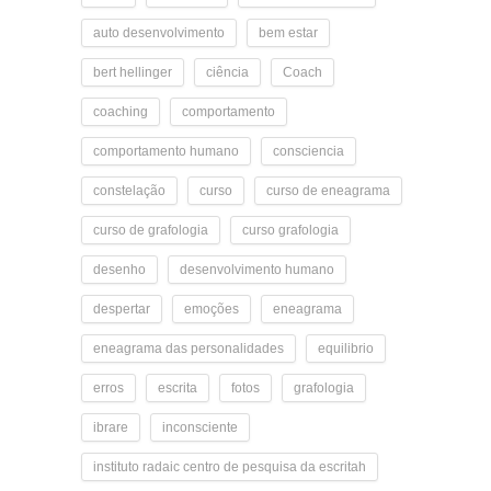
auto desenvolvimento
bem estar
bert hellinger
ciência
Coach
coaching
comportamento
comportamento humano
consciencia
constelação
curso
curso de eneagrama
curso de grafologia
curso grafologia
desenho
desenvolvimento humano
despertar
emoções
eneagrama
eneagrama das personalidades
equilibrio
erros
escrita
fotos
grafologia
ibrare
inconsciente
instituto radaic centro de pesquisa da escritah