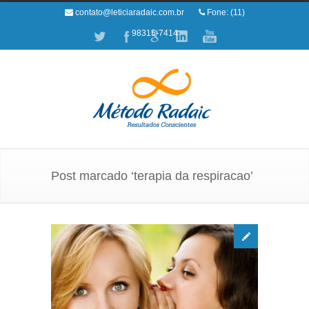
contato@leticiaradaic.com.br
Fone: (11)
98315-7414
Post marcado ‘terapia da respiracao’