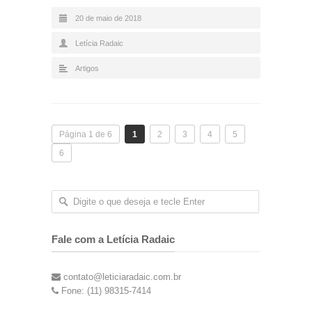
20 de maio de 2018
Letícia Radaic
Artigos
Página 1 de 6
1
2
3
4
5
6
Fale com a Letícia Radaic
contato@leticiaradaic.com.br
Fone: (11) 98315-7414