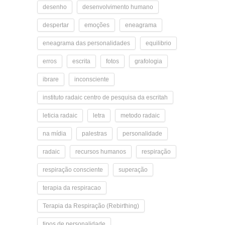
desenho
desenvolvimento humano
despertar
emoções
eneagrama
eneagrama das personalidades
equilibrio
erros
escrita
fotos
grafologia
ibrare
inconsciente
instituto radaic centro de pesquisa da escritah
leticia radaic
letra
metodo radaic
na mídia
palestras
personalidade
radaic
recursos humanos
respiração
respiração consciente
superação
terapia da respiracao
Terapia da Respiração (Rebirthing)
tipos de personalidade