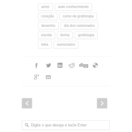
amor
auto conhecimento
coração
curso de grafologia
desenho
dia dos namorados
escrita
forma
grafologia
letra
namorados