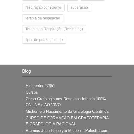
respiração consciente
superação
terapia da respiracao
Terapia da Respiração (Rebirthing)
tipos de personalidade
Blog
Elementor #7651
Cursos
Curso Grafologia nos Desenhos Infantis 100%
ONLINE e AO VIVO
Michon e o Nascimento da Grafologia Científica
CURSO DE FORMAÇÃO EM GRAFOTERAPIA
E GRAFOLOGIA RACIONAL
Premios Jean Hippolyte Michon – Palestra com