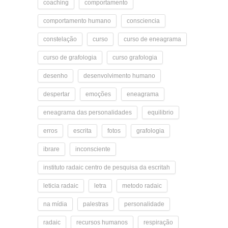
coaching
comportamento
comportamento humano
consciencia
constelação
curso
curso de eneagrama
curso de grafologia
curso grafologia
desenho
desenvolvimento humano
despertar
emoções
eneagrama
eneagrama das personalidades
equilibrio
erros
escrita
fotos
grafologia
ibrare
inconsciente
instituto radaic centro de pesquisa da escritah
leticia radaic
letra
metodo radaic
na mídia
palestras
personalidade
radaic
recursos humanos
respiração