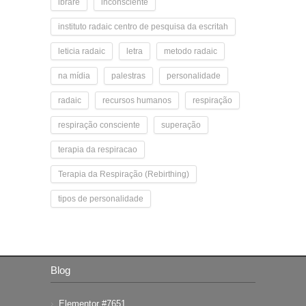
ibrare
inconsciente
instituto radaic centro de pesquisa da escritah
leticia radaic
letra
metodo radaic
na mídia
palestras
personalidade
radaic
recursos humanos
respiração
respiração consciente
superação
terapia da respiracao
Terapia da Respiração (Rebirthing)
tipos de personalidade
Blog
Elementor #7651