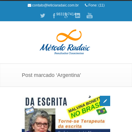
contato@leticiaradaic.com.br
Fone: (11)
98315-7414
Post marcado ‘Argentina’