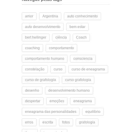
amor
Argentina
auto conhecimento
auto desenvolvimento
bem estar
bert hellinger
ciência
Coach
coaching
comportamento
comportamento humano
consciencia
constelação
curso
curso de eneagrama
curso de grafologia
curso grafologia
desenho
desenvolvimento humano
despertar
emoções
eneagrama
eneagrama das personalidades
equilibrio
erros
escrita
fotos
grafologia