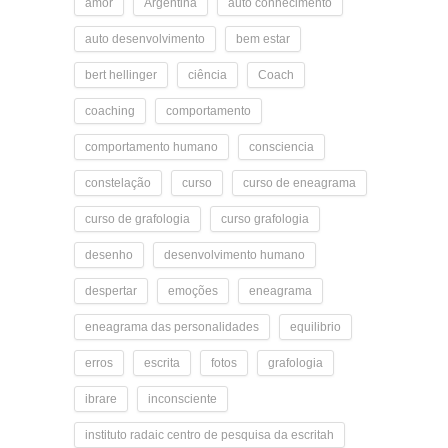
amor
Argentina
auto conhecimento
auto desenvolvimento
bem estar
bert hellinger
ciência
Coach
coaching
comportamento
comportamento humano
consciencia
constelação
curso
curso de eneagrama
curso de grafologia
curso grafologia
desenho
desenvolvimento humano
despertar
emoções
eneagrama
eneagrama das personalidades
equilibrio
erros
escrita
fotos
grafologia
ibrare
inconsciente
instituto radaic centro de pesquisa da escritah