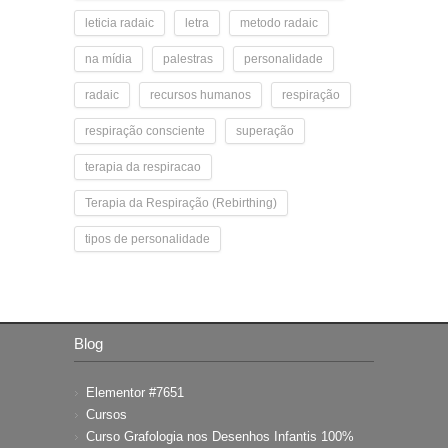
leticia radaic
letra
metodo radaic
na mídia
palestras
personalidade
radaic
recursos humanos
respiração
respiração consciente
superação
terapia da respiracao
Terapia da Respiração (Rebirthing)
tipos de personalidade
Blog
Elementor #7651
Cursos
Curso Grafologia nos Desenhos Infantis 100%