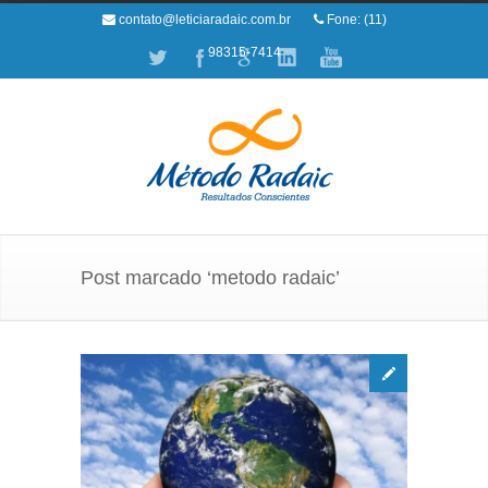
contato@leticiaradaic.com.br
Fone: (11)
98315-7414
Post marcado ‘metodo radaic’