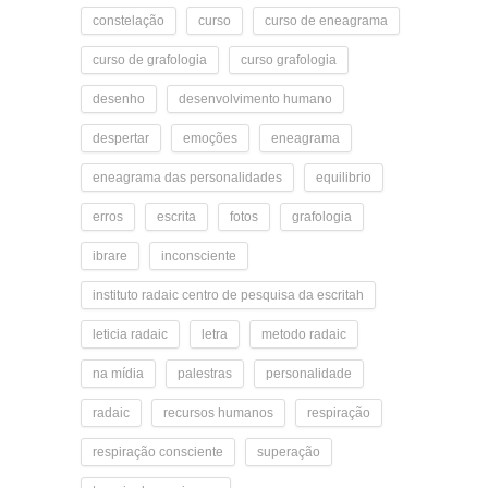
constelação
curso
curso de eneagrama
curso de grafologia
curso grafologia
desenho
desenvolvimento humano
despertar
emoções
eneagrama
eneagrama das personalidades
equilibrio
erros
escrita
fotos
grafologia
ibrare
inconsciente
instituto radaic centro de pesquisa da escritah
leticia radaic
letra
metodo radaic
na mídia
palestras
personalidade
radaic
recursos humanos
respiração
respiração consciente
superação