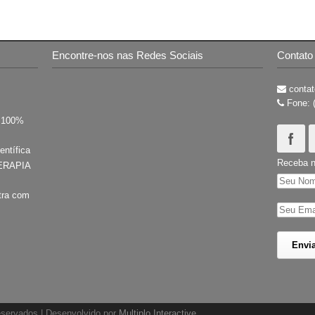
Encontre-nos nas Redes Sociais
Contato
contat
Fone: 
s 100%
entífica
Receba n
ERAPIA
tra com
reservados | Desenvolvido por
Multiplo Interactive