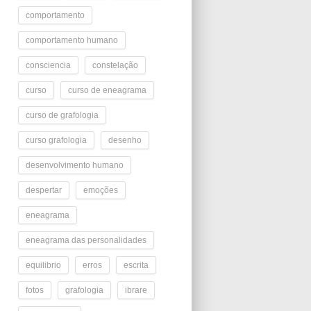
comportamento
comportamento humano
consciencia
constelação
curso
curso de eneagrama
curso de grafologia
curso grafologia
desenho
desenvolvimento humano
despertar
emoções
eneagrama
eneagrama das personalidades
equilibrio
erros
escrita
fotos
grafologia
ibrare