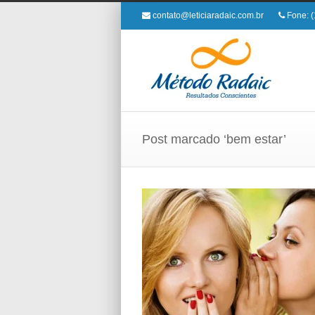
contato@leticiaradaic.com.br
Fone: (
Post marcado ‘bem estar’