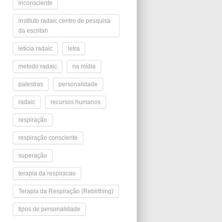
inconsciente
instituto radaic centro de pesquisa
da escritah
leticia radaic
letra
metodo radaic
na mídia
palestras
personalidade
radaic
recursos humanos
respiração
respiração consciente
superação
terapia da respiracao
Terapia da Respiração (Rebirthing)
tipos de personalidade