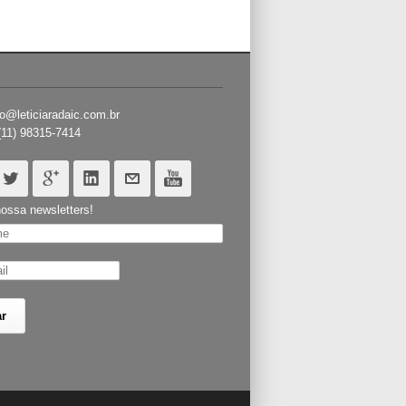
o@leticiaradaic.com.br
(11) 98315-7414
ossa newsletters!