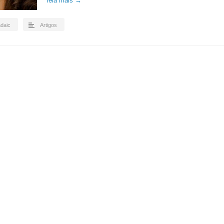
leia mais →
adaic
Artigos