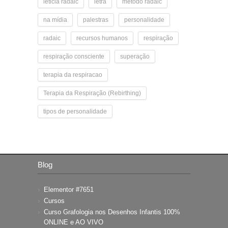
leticia radaic
letra
metodo radaic
na mídia
palestras
personalidade
radaic
recursos humanos
respiração
respiração consciente
superação
terapia da respiracao
Terapia da Respiração (Rebirthing)
tipos de personalidade
Blog
Elementor #7651
Cursos
Curso Grafologia nos Desenhos Infantis 100%
ONLINE e AO VIVO