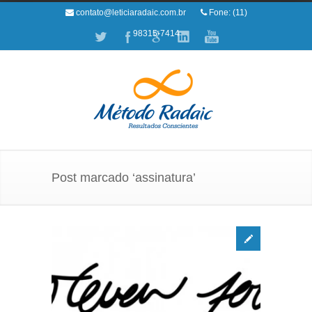
contato@leticiaradaic.com.br
Fone: (11)
98315-7414
Post marcado ‘assinatura’