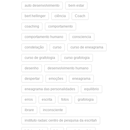
auto desenvolvimento
bem estar
bert hellinger
ciência
Coach
coaching
comportamento
comportamento humano
consciencia
constelação
curso
curso de eneagrama
curso de grafologia
curso grafologia
desenho
desenvolvimento humano
despertar
emoções
eneagrama
eneagrama das personalidades
equilibrio
erros
escrita
fotos
grafologia
ibrare
inconsciente
instituto radaic centro de pesquisa da escritah