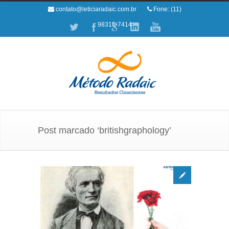
contato@leticiaradaic.com.br
Fone: (11)
98315-7414
Post marcado ‘britishgraphology’