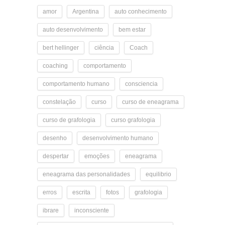
amor
Argentina
auto conhecimento
auto desenvolvimento
bem estar
bert hellinger
ciência
Coach
coaching
comportamento
comportamento humano
consciencia
constelação
curso
curso de eneagrama
curso de grafologia
curso grafologia
desenho
desenvolvimento humano
despertar
emoções
eneagrama
eneagrama das personalidades
equilibrio
erros
escrita
fotos
grafologia
ibrare
inconsciente