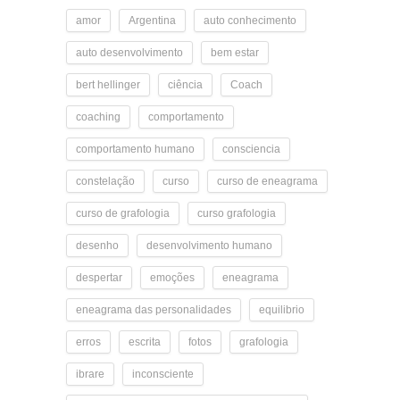
amor
Argentina
auto conhecimento
auto desenvolvimento
bem estar
bert hellinger
ciência
Coach
coaching
comportamento
comportamento humano
consciencia
constelação
curso
curso de eneagrama
curso de grafologia
curso grafologia
desenho
desenvolvimento humano
despertar
emoções
eneagrama
eneagrama das personalidades
equilibrio
erros
escrita
fotos
grafologia
ibrare
inconsciente