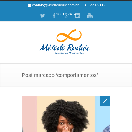
contato@leticiaradaic.com.br
Fone: (11)
98315-7414
Post marcado ‘comportamentos’