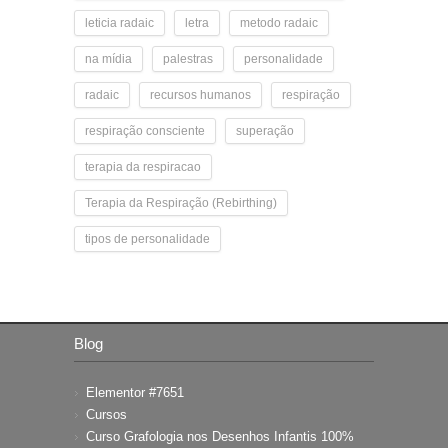
leticia radaic
letra
metodo radaic
na mídia
palestras
personalidade
radaic
recursos humanos
respiração
respiração consciente
superação
terapia da respiracao
Terapia da Respiração (Rebirthing)
tipos de personalidade
Blog
Elementor #7651
Cursos
Curso Grafologia nos Desenhos Infantis 100%