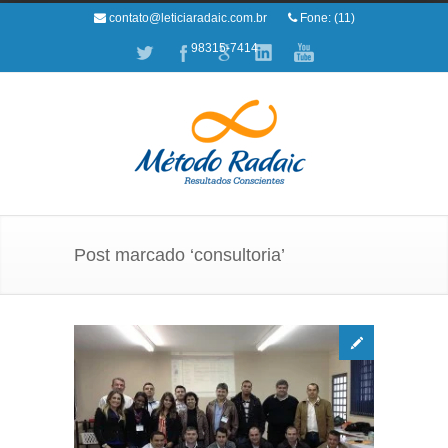
contato@leticiaradaic.com.br
Fone: (11)
98315-7414
Post marcado ‘consultoria’