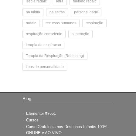
leticia radaic
letra
metodo radaic
na mídia
palestras
personalidade
radaic
recursos humanos
respiração
respiração consciente
superação
terapia da respiracao
Terapia da Respiração (Rebirthing)
tipos de personalidade
Blog
Elementor #7651
Cursos
Curso Grafologia nos Desenhos Infantis 100%
ONLINE e AO VIVO