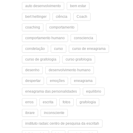
auto desenvolvimento
bem estar
bert hellinger
ciência
Coach
coaching
comportamento
comportamento humano
consciencia
constelação
curso
curso de eneagrama
curso de grafologia
curso grafologia
desenho
desenvolvimento humano
despertar
emoções
eneagrama
eneagrama das personalidades
equilibrio
erros
escrita
fotos
grafologia
ibrare
inconsciente
instituto radaic centro de pesquisa da escritah