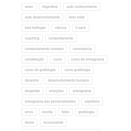
amor
Argentina
auto conhecimento
auto desenvolvimento
bem estar
bert hellinger
ciência
Coach
coaching
comportamento
comportamento humano
consciencia
constelação
curso
curso de eneagrama
curso de grafologia
curso grafologia
desenho
desenvolvimento humano
despertar
emoções
eneagrama
eneagrama das personalidades
equilibrio
erros
escrita
fotos
grafologia
ibrare
inconsciente