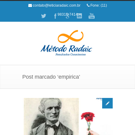
contato@leticiaradaic.com.br
Fone: (11)
98315-7414
Post marcado ‘empirica’