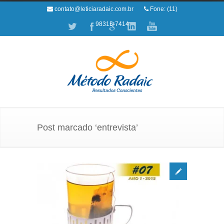
contato@leticiaradaic.com.br
Fone: (11)
98315-7414
Post marcado ‘entrevista’