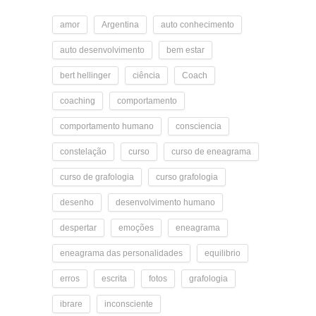
amor
Argentina
auto conhecimento
auto desenvolvimento
bem estar
bert hellinger
ciência
Coach
coaching
comportamento
comportamento humano
consciencia
constelação
curso
curso de eneagrama
curso de grafologia
curso grafologia
desenho
desenvolvimento humano
despertar
emoções
eneagrama
eneagrama das personalidades
equilibrio
erros
escrita
fotos
grafologia
ibrare
inconsciente