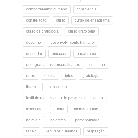
comportamento humano
consciencia
constelação
curso
curso de eneagrama
curso de grafologia
curso grafologia
desenho
desenvolvimento humano
despertar
emoções
eneagrama
eneagrama das personalidades
equilibrio
erros
escrita
fotos
grafologia
ibrare
inconsciente
instituto radaic centro de pesquisa da escritah
leticia radaic
letra
metodo radaic
na mídia
palestras
personalidade
radaic
recursos humanos
respiração