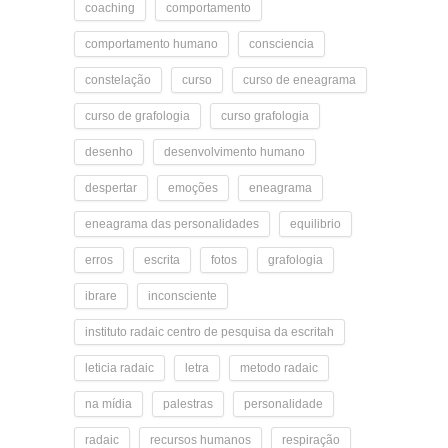
coaching
comportamento
comportamento humano
consciencia
constelação
curso
curso de eneagrama
curso de grafologia
curso grafologia
desenho
desenvolvimento humano
despertar
emoções
eneagrama
eneagrama das personalidades
equilibrio
erros
escrita
fotos
grafologia
ibrare
inconsciente
instituto radaic centro de pesquisa da escritah
leticia radaic
letra
metodo radaic
na mídia
palestras
personalidade
radaic
recursos humanos
respiração