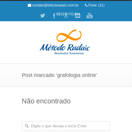
contato@leticiaradaic.com.br
Fone: (11)
98315-7414
Post marcado ‘grafologia online’
Não encontrado