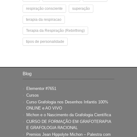
respiração consciente
superação
terapia da respiracao
Terapia da Respiração (Rebirthing)
tipos de personalidade
Blog
Elementor #7651
Cursos
Curso Grafologia nos Desenhos Infantis 100%
ONLINE e AO VIVO
Michon e o Nascimento da Grafologia Científica
CURSO DE FORMAÇÃO EM GRAFOTERAPIA
E GRAFOLOGIA RACIONAL
Premios Jean Hippolyte Michon – Palestra com