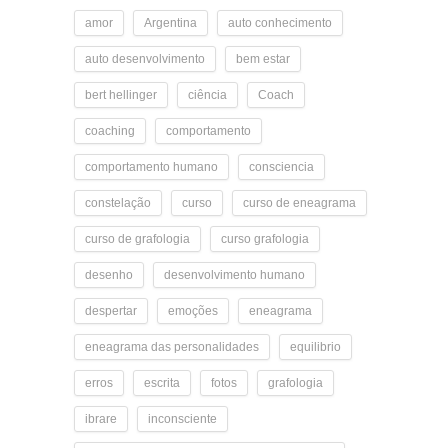
amor
Argentina
auto conhecimento
auto desenvolvimento
bem estar
bert hellinger
ciência
Coach
coaching
comportamento
comportamento humano
consciencia
constelação
curso
curso de eneagrama
curso de grafologia
curso grafologia
desenho
desenvolvimento humano
despertar
emoções
eneagrama
eneagrama das personalidades
equilibrio
erros
escrita
fotos
grafologia
ibrare
inconsciente