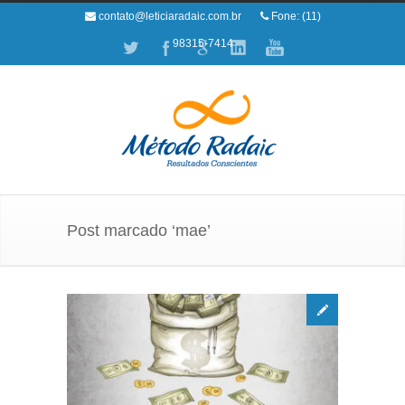
contato@leticiaradaic.com.br
Fone: (11)
98315-7414
Post marcado ‘mae’