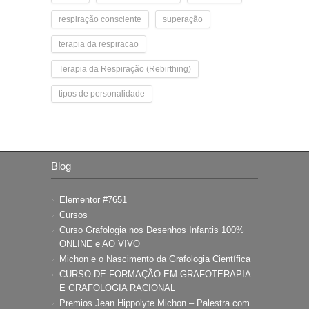
respiração consciente
superação
terapia da respiracao
Terapia da Respiração (Rebirthing)
tipos de personalidade
Blog
Elementor #7651
Cursos
Curso Grafologia nos Desenhos Infantis 100%
ONLINE e AO VIVO
Michon e o Nascimento da Grafologia Científica
CURSO DE FORMAÇÃO EM GRAFOTERAPIA
E GRAFOLOGIA RACIONAL
Premios Jean Hippolyte Michon – Palestra com