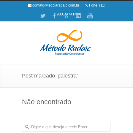
contato@leticiaradaic.com.br
Fone: (11)
98315-7414
Post marcado ‘palestra’
Não encontrado