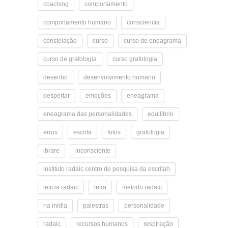
coaching
comportamento
comportamento humano
consciencia
constelação
curso
curso de eneagrama
curso de grafologia
curso grafologia
desenho
desenvolvimento humano
despertar
emoções
eneagrama
eneagrama das personalidades
equilibrio
erros
escrita
fotos
grafologia
ibrare
inconsciente
instituto radaic centro de pesquisa da escritah
leticia radaic
letra
metodo radaic
na mídia
palestras
personalidade
radaic
recursos humanos
respiração