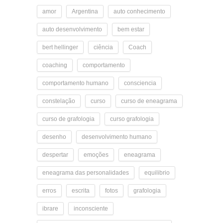
amor
Argentina
auto conhecimento
auto desenvolvimento
bem estar
bert hellinger
ciência
Coach
coaching
comportamento
comportamento humano
consciencia
constelação
curso
curso de eneagrama
curso de grafologia
curso grafologia
desenho
desenvolvimento humano
despertar
emoções
eneagrama
eneagrama das personalidades
equilibrio
erros
escrita
fotos
grafologia
ibrare
inconsciente