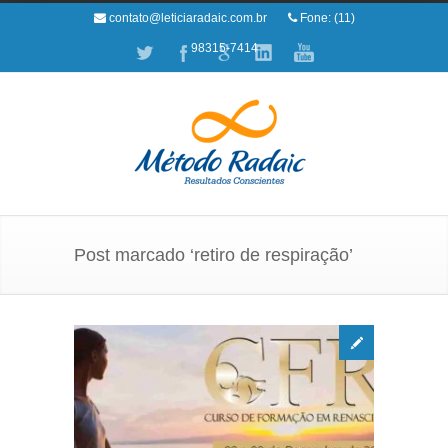
contato@leticiaradaic.com.br
Fone: (11)
98315-7414
Post marcado ‘retiro de respiração’