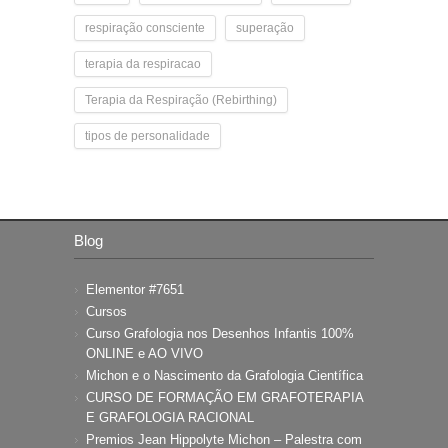
respiração consciente
superação
terapia da respiracao
Terapia da Respiração (Rebirthing)
tipos de personalidade
Blog
Elementor #7651
Cursos
Curso Grafologia nos Desenhos Infantis 100%
ONLINE e AO VIVO
Michon e o Nascimento da Grafologia Científica
CURSO DE FORMAÇÃO EM GRAFOTERAPIA
E GRAFOLOGIA RACIONAL
Premios Jean Hippolyte Michon – Palestra com