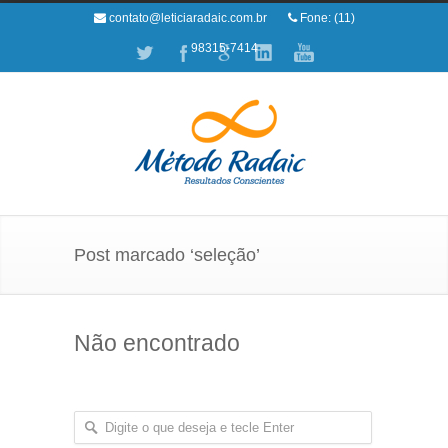
contato@leticiaradaic.com.br
Fone: (11)
98315-7414
Post marcado ‘seleção’
Não encontrado