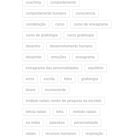
coaching
comportamento
comportamento humano
consciencia
constelação
curso
curso de eneagrama
curso de grafologia
curso grafologia
desenho
desenvolvimento humano
despertar
emoções
eneagrama
eneagrama das personalidades
equilibrio
erros
escrita
fotos
grafologia
ibrare
inconsciente
instituto radaic centro de pesquisa da escritah
leticia radaic
letra
metodo radaic
na mídia
palestras
personalidade
radaic
recursos humanos
respiração