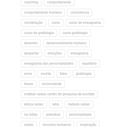
coaching
comportamento
comportamento humano
consciencia
constelação
curso
curso de eneagrama
curso de grafologia
curso grafologia
desenho
desenvolvimento humano
despertar
emoções
eneagrama
eneagrama das personalidades
equilibrio
erros
escrita
fotos
grafologia
ibrare
inconsciente
instituto radaic centro de pesquisa da escritah
leticia radaic
letra
metodo radaic
na mídia
palestras
personalidade
radaic
recursos humanos
respiração