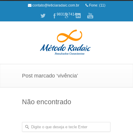
contato@leticiaradaic.com.br
Fone: (11)
98315-7414
Post marcado ‘vivência’
Não encontrado