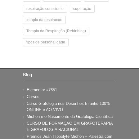
respiração consciente
superação
terapia da respiracao
Terapia da Respiração (Rebirthing)
tipos de personalidade
Blog
Elementor #7651
Cursos
Curso Grafologia nos Desenhos Infantis 100%
ONLINE e AO VIVO
Michon e o Nascimento da Grafologia Científica
CURSO DE FORMAÇÃO EM GRAFOTERAPIA
E GRAFOLOGIA RACIONAL
Premios Jean Hippolyte Michon – Palestra com