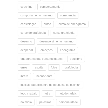
coaching
comportamento
comportamento humano
consciencia
constelação
curso
curso de eneagrama
curso de grafologia
curso grafologia
desenho
desenvolvimento humano
despertar
emoções
eneagrama
eneagrama das personalidades
equilibrio
erros
escrita
fotos
grafologia
ibrare
inconsciente
instituto radaic centro de pesquisa da escritah
leticia radaic
letra
metodo radaic
na mídia
palestras
personalidade