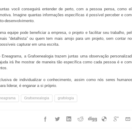
untas você conseguirá entender de perto, com a pessoa pensa, como el
motiva. Imagine quantas informações específicas é possível perceber e com
auto-desenvolvimento.
equipe pode beneficiar a empresa, o projeto e facilitar seu trabalho, pel
ais “detalhista” ou quem tem mais arrojo para um projeto, sem contar no
possíveis capturar em uma escrita.
o Eneagrama, a Grafoenealogia trazem juntas uma observação personalizad
-ajuda irá lhe mostrar de maneira tão específica como cada pessoa é e com
ntos.
lusiva de individualizar o conhecimento, assim como nós seres humanos
ra liderar, é enganar a si próprio.
neagrama
Grafoenealogia
grafologia