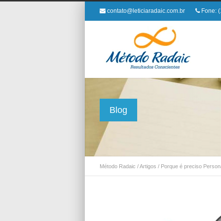
contato@leticiaradaic.com.br
Fone: (
Blog
Método Radaic
/
Artigos
/
Porque é preciso Perso