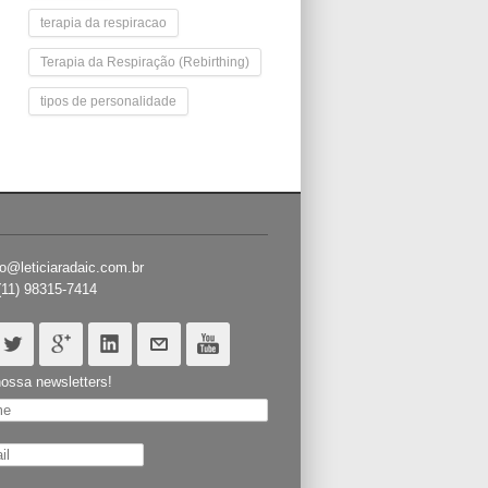
terapia da respiracao
Terapia da Respiração (Rebirthing)
tipos de personalidade
o@leticiaradaic.com.br
(11) 98315-7414
ossa newsletters!