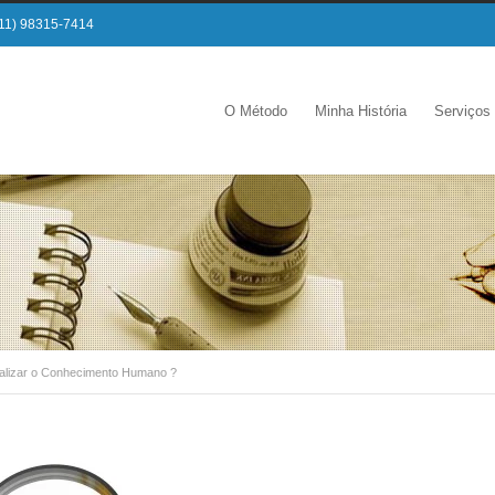
11) 98315-7414
O Método
Minha História
Serviços
nalizar o Conhecimento Humano ?