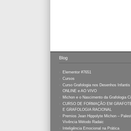
Blog
Elementor #7651
Cursos
Curso Grafologia nos Desenhos Infanti
ONLINE e AO VIVO
Michon e o Nascimento da Grafologia Ci
CURSO DE FORMAÇÃO EM GRAFOT
E GRAFOLOGIA RACIONAL
Premios Jean Hippolyte Michon – Pales
Vivência Método Radaic
Inteligência Emocional na Prática