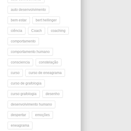
auto desenvolvimento
bem estar
bert hellinger
ciência
Coach
coaching
comportamento
comportamento humano
consciencia
constelação
curso
curso de eneagrama
curso de grafologia
curso grafologia
desenho
desenvolvimento humano
despertar
emoções
eneagrama