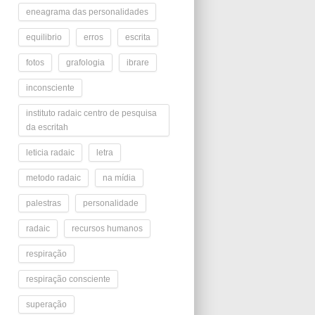
eneagrama das personalidades
equilibrio
erros
escrita
fotos
grafologia
ibrare
inconsciente
instituto radaic centro de pesquisa
da escritah
leticia radaic
letra
metodo radaic
na mídia
palestras
personalidade
radaic
recursos humanos
respiração
respiração consciente
superação