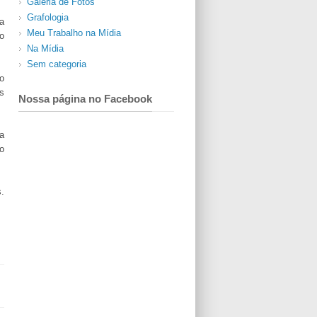
Galeria de Fotos
Grafologia
a
Meu Trabalho na Mídia
o
Na Mídia
Sem categoria
o
s
Nossa página no Facebook
a
o
.