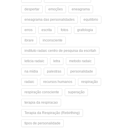
despertar
emoções
eneagrama
eneagrama das personalidades
equilibrio
erros
escrita
fotos
grafologia
ibrare
inconsciente
instituto radaic centro de pesquisa da escritah
leticia radaic
letra
metodo radaic
na mídia
palestras
personalidade
radaic
recursos humanos
respiração
respiração consciente
superação
terapia da respiracao
Terapia da Respiração (Rebirthing)
tipos de personalidade