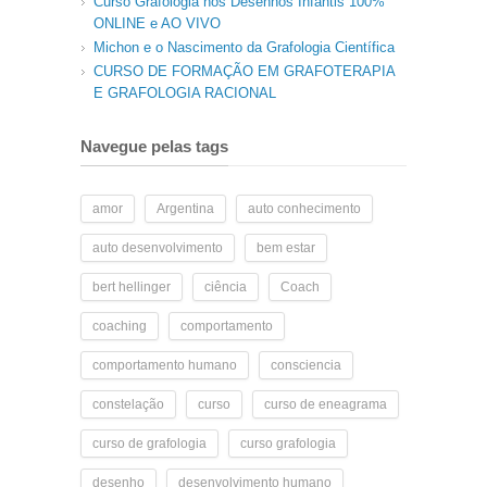
Curso Grafologia nos Desenhos Infantis 100%
ONLINE e AO VIVO
Michon e o Nascimento da Grafologia Científica
CURSO DE FORMAÇÃO EM GRAFOTERAPIA
E GRAFOLOGIA RACIONAL
Navegue pelas tags
amor
Argentina
auto conhecimento
auto desenvolvimento
bem estar
bert hellinger
ciência
Coach
coaching
comportamento
comportamento humano
consciencia
constelação
curso
curso de eneagrama
curso de grafologia
curso grafologia
desenho
desenvolvimento humano