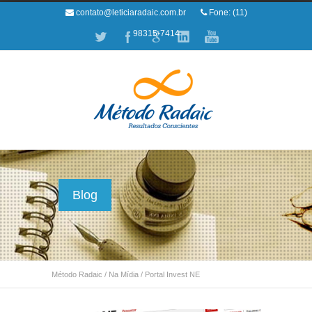
contato@leticiaradaic.com.br
Fone: (11)
98315-7414
Blog
Método Radaic
/
Na Mídia
/
Portal Invest NE