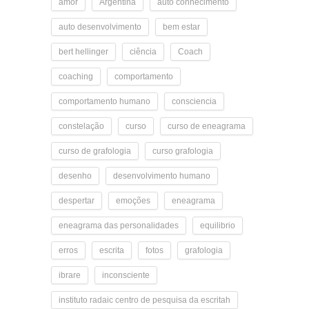
amor
Argentina
auto conhecimento
auto desenvolvimento
bem estar
bert hellinger
ciência
Coach
coaching
comportamento
comportamento humano
consciencia
constelação
curso
curso de eneagrama
curso de grafologia
curso grafologia
desenho
desenvolvimento humano
despertar
emoções
eneagrama
eneagrama das personalidades
equilibrio
erros
escrita
fotos
grafologia
ibrare
inconsciente
instituto radaic centro de pesquisa da escritah