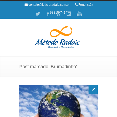
contato@leticiaradaic.com.br
Fone: (11)
98315-7414
Post marcado ‘Brumadinho’