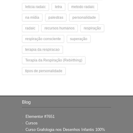
leticia radaic
letra
metodo radaic
na mídia
palestras
personalidade
radaic
recursos humanos
respiração
respiração consciente
superação
terapia da respiracao
Terapia da Respiração (Rebirthing)
tipos de personalidade
Blog
Elementor #7651
Cursos
Curso Grafologia nos Desenhos Infantis 100%