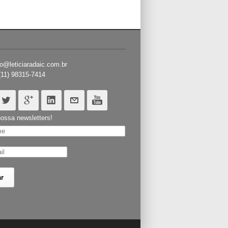
o@leticiaradaic.com.br
(11) 98315-7414
ossa newsletters!