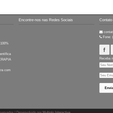
Encontre-nos nas Redes Sociais
Contato
contat
Fone: 
s 100%
entífica
Receba n
ERAPIA
tra com
reservados | Desenvolvido por
Multiplo Interactive