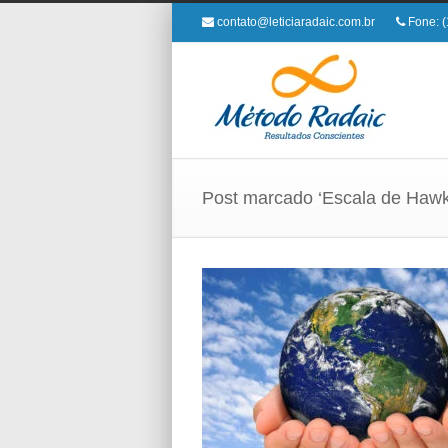
contato@leticiaradaic.com.br
Fone: (
Post marcado ‘Escala de Hawk