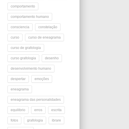
comportamento
comportamento humano
consciencia
constelação
curso
curso de eneagrama
curso de grafologia
curso grafologia
desenho
desenvolvimento humano
despertar
emoções
eneagrama
eneagrama das personalidades
equilibrio
erros
escrita
fotos
grafologia
ibrare