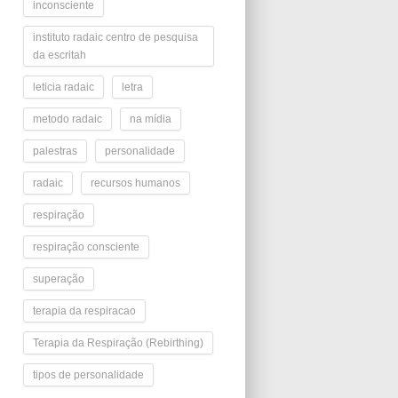
inconsciente
instituto radaic centro de pesquisa
da escritah
leticia radaic
letra
metodo radaic
na mídia
palestras
personalidade
radaic
recursos humanos
respiração
respiração consciente
superação
terapia da respiracao
Terapia da Respiração (Rebirthing)
tipos de personalidade