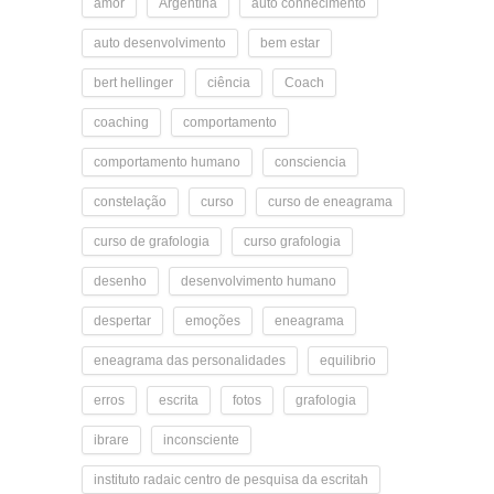
amor
Argentina
auto conhecimento
auto desenvolvimento
bem estar
bert hellinger
ciência
Coach
coaching
comportamento
comportamento humano
consciencia
constelação
curso
curso de eneagrama
curso de grafologia
curso grafologia
desenho
desenvolvimento humano
despertar
emoções
eneagrama
eneagrama das personalidades
equilibrio
erros
escrita
fotos
grafologia
ibrare
inconsciente
instituto radaic centro de pesquisa da escritah