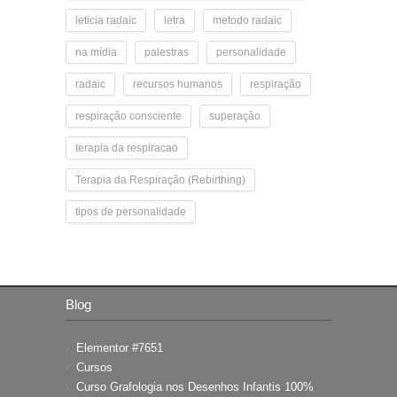
leticia radaic
letra
metodo radaic
na mídia
palestras
personalidade
radaic
recursos humanos
respiração
respiração consciente
superação
terapia da respiracao
Terapia da Respiração (Rebirthing)
tipos de personalidade
Blog
Elementor #7651
Cursos
Curso Grafologia nos Desenhos Infantis 100%