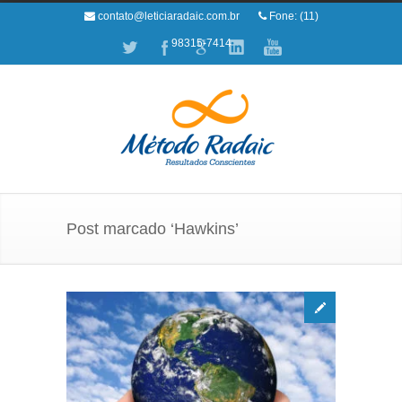
contato@leticiaradaic.com.br
Fone: (11)
98315-7414
Post marcado ‘Hawkins’