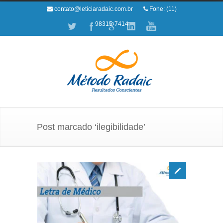
contato@leticiaradaic.com.br
Fone: (11)
98315-7414
Post marcado ‘ilegibilidade’