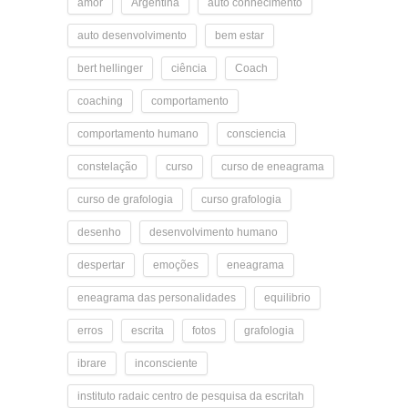
amor
Argentina
auto conhecimento
auto desenvolvimento
bem estar
bert hellinger
ciência
Coach
coaching
comportamento
comportamento humano
consciencia
constelação
curso
curso de eneagrama
curso de grafologia
curso grafologia
desenho
desenvolvimento humano
despertar
emoções
eneagrama
eneagrama das personalidades
equilibrio
erros
escrita
fotos
grafologia
ibrare
inconsciente
instituto radaic centro de pesquisa da escritah