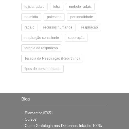
leticia radaic
letra
metodo radaic
na mídia
palestras
personalidade
radaic
recursos humanos
respiração
respiração consciente
superação
terapia da respiracao
Terapia da Respiração (Rebirthing)
tipos de personalidade
Blog
Elementor #7651
Cursos
Curso Grafologia nos Desenhos Infantis 100%