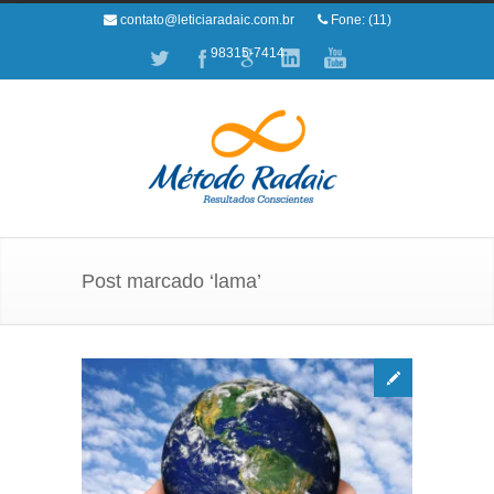
contato@leticiaradaic.com.br
Fone: (11)
98315-7414
Post marcado ‘lama’