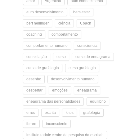
amor
Argentina
auto conhecimento
auto desenvolvimento
bem estar
bert hellinger
ciência
Coach
coaching
comportamento
comportamento humano
consciencia
constelação
curso
curso de eneagrama
curso de grafologia
curso grafologia
desenho
desenvolvimento humano
despertar
emoções
eneagrama
eneagrama das personalidades
equilibrio
erros
escrita
fotos
grafologia
ibrare
inconsciente
instituto radaic centro de pesquisa da escritah