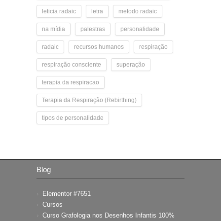
leticia radaic
letra
metodo radaic
na mídia
palestras
personalidade
radaic
recursos humanos
respiração
respiração consciente
superação
terapia da respiracao
Terapia da Respiração (Rebirthing)
tipos de personalidade
Blog
Elementor #7651
Cursos
Curso Grafologia nos Desenhos Infantis 100%