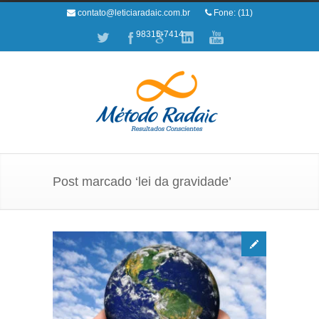
contato@leticiaradaic.com.br
Fone: (11)
98315-7414
Post marcado ‘lei da gravidade’