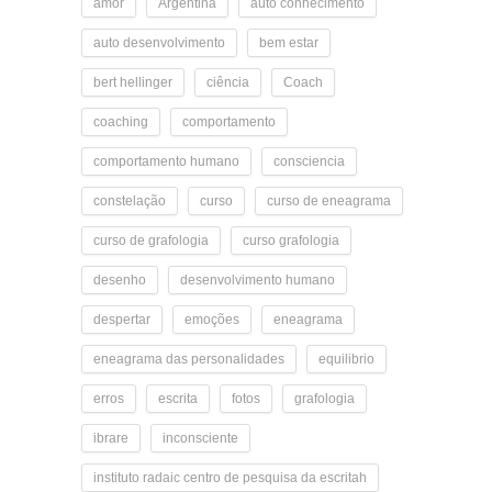
amor
Argentina
auto conhecimento
auto desenvolvimento
bem estar
bert hellinger
ciência
Coach
coaching
comportamento
comportamento humano
consciencia
constelação
curso
curso de eneagrama
curso de grafologia
curso grafologia
desenho
desenvolvimento humano
despertar
emoções
eneagrama
eneagrama das personalidades
equilibrio
erros
escrita
fotos
grafologia
ibrare
inconsciente
instituto radaic centro de pesquisa da escritah