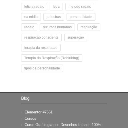
leticia radaic
letra
metodo radaic
na mídia
palestras
personalidade
radaic
recursos humanos
respiração
respiração consciente
superação
terapia da respiracao
Terapia da Respiração (Rebirthing)
tipos de personalidade
Blog
Elementor #7651
Cursos
Curso Grafologia nos Desenhos Infantis 100%