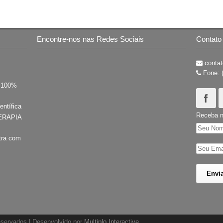
Encontre-nos nas Redes Sociais
Contato
contat
Fone: 
s 100%
entífica
Receba n
ERAPIA
tra com
reservados | Desenvolvido por
Multiplo Interactive