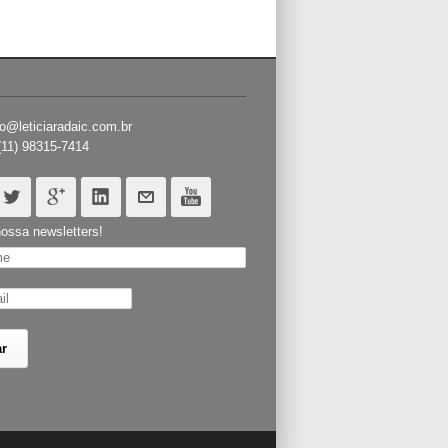
o@leticiaradaic.com.br
(11) 98315-7414
ossa newsletters!