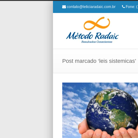
contato@leticiaradaic.com.br
Fone: (
Post marcado ‘leis sistemicas’