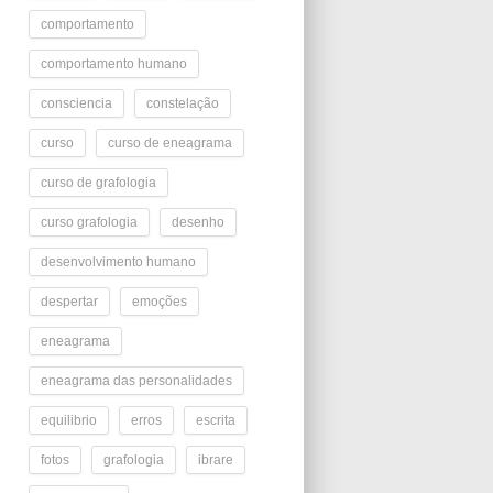
comportamento
comportamento humano
consciencia
constelação
curso
curso de eneagrama
curso de grafologia
curso grafologia
desenho
desenvolvimento humano
despertar
emoções
eneagrama
eneagrama das personalidades
equilibrio
erros
escrita
fotos
grafologia
ibrare