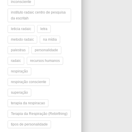
inconsciente
instituto radaic centro de pesquisa
da escritah
leticia radaic
letra
metodo radaic
na mídia
palestras
personalidade
radaic
recursos humanos
respiração
respiração consciente
superação
terapia da respiracao
Terapia da Respiração (Rebirthing)
tipos de personalidade