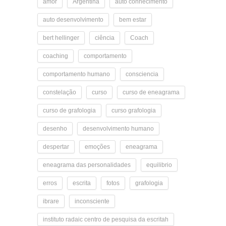
amor
Argentina
auto conhecimento
auto desenvolvimento
bem estar
bert hellinger
ciência
Coach
coaching
comportamento
comportamento humano
consciencia
constelação
curso
curso de eneagrama
curso de grafologia
curso grafologia
desenho
desenvolvimento humano
despertar
emoções
eneagrama
eneagrama das personalidades
equilibrio
erros
escrita
fotos
grafologia
ibrare
inconsciente
instituto radaic centro de pesquisa da escritah