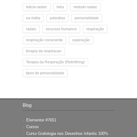
leticia radaic
letra
metodo radaic
na mídia
palestras
personalidade
radaic
recursos humanos
respiração
respiração consciente
superação
terapia da respiracao
Terapia da Respiração (Rebirthing)
tipos de personalidade
Blog
Elementor #7651
Cursos
Curso Grafologia nos Desenhos Infantis 100%