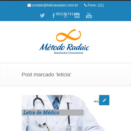
contato@leticiaradaic.com.br
Fone: (11)
98315-7414
Post marcado ‘leticia’