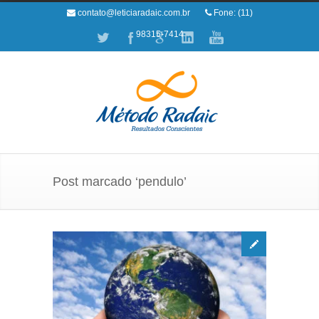
contato@leticiaradaic.com.br
Fone: (11)
98315-7414
Post marcado ‘pendulo’