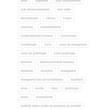
amor
Argentina
auto conhecimento
auto desenvolvimento
bem estar
bert hellinger
ciência
Coach
coaching
comportamento
comportamento humano
consciencia
constelação
curso
curso de eneagrama
curso de grafologia
curso grafologia
desenho
desenvolvimento humano
despertar
emoções
eneagrama
eneagrama das personalidades
equilibrio
erros
escrita
fotos
grafologia
ibrare
inconsciente
instituto radaic centro de pesquisa da escritah