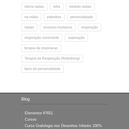
leticia radaic
letra
metodo radaic
na mídia
palestras
personalidade
radaic
recursos humanos
respiração
respiração consciente
superação
terapia da respiracao
Terapia da Respiração (Rebirthing)
tipos de personalidade
Blog
Elementor #7651
Cursos
Curso Grafologia nos Desenhos Infantis 100%