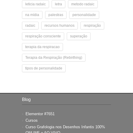
leticia radaic
letra
metodo radaic
na mídia
palestras
personalidade
radaic
recursos humanos
respiração
respiração consciente
superação
terapia da respiracao
Terapia da Respiração (Rebirthing)
tipos de personalidade
Blog
Elementor #7651
Cursos
Curso Grafologia nos Desenhos Infantis 100%
ONLINE e AO VIVO