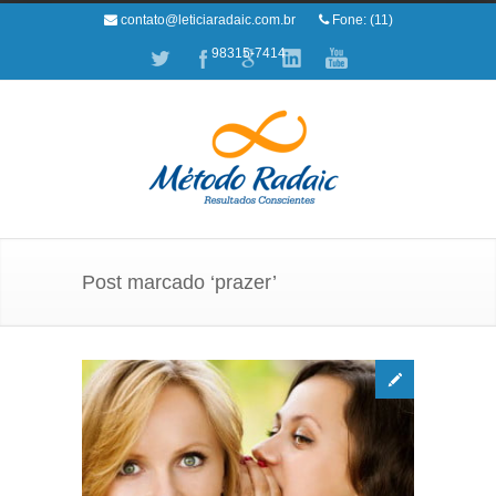
contato@leticiaradaic.com.br
Fone: (11)
98315-7414
Post marcado ‘prazer’