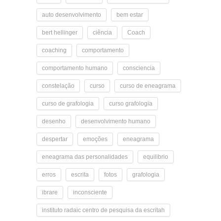
auto desenvolvimento
bem estar
bert hellinger
ciência
Coach
coaching
comportamento
comportamento humano
consciencia
constelação
curso
curso de eneagrama
curso de grafologia
curso grafologia
desenho
desenvolvimento humano
despertar
emoções
eneagrama
eneagrama das personalidades
equilibrio
erros
escrita
fotos
grafologia
ibrare
inconsciente
instituto radaic centro de pesquisa da escritah