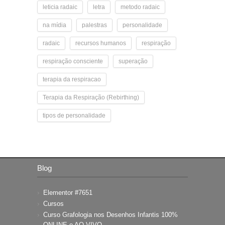
leticia radaic
letra
metodo radaic
na mídia
palestras
personalidade
radaic
recursos humanos
respiração
respiração consciente
superação
terapia da respiracao
Terapia da Respiração (Rebirthing)
tipos de personalidade
Blog
Elementor #7651
Cursos
Curso Grafologia nos Desenhos Infantis 100%
ONLINE e AO VIVO