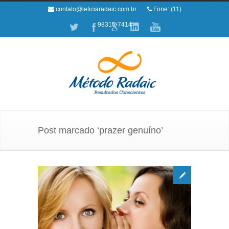
contato@leticiaradaic.com.br
Fone: (11)
98315-7414
Post marcado ‘prazer genuíno’