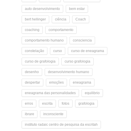
auto desenvolvimento
bem estar
bert hellinger
ciência
Coach
coaching
comportamento
comportamento humano
consciencia
constelação
curso
curso de eneagrama
curso de grafologia
curso grafologia
desenho
desenvolvimento humano
despertar
emoções
eneagrama
eneagrama das personalidades
equilibrio
erros
escrita
fotos
grafologia
ibrare
inconsciente
instituto radaic centro de pesquisa da escritah