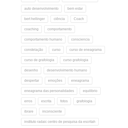
auto desenvolvimento
bem estar
bert hellinger
ciência
Coach
coaching
comportamento
comportamento humano
consciencia
constelação
curso
curso de eneagrama
curso de grafologia
curso grafologia
desenho
desenvolvimento humano
despertar
emoções
eneagrama
eneagrama das personalidades
equilibrio
erros
escrita
fotos
grafologia
ibrare
inconsciente
instituto radaic centro de pesquisa da escritah