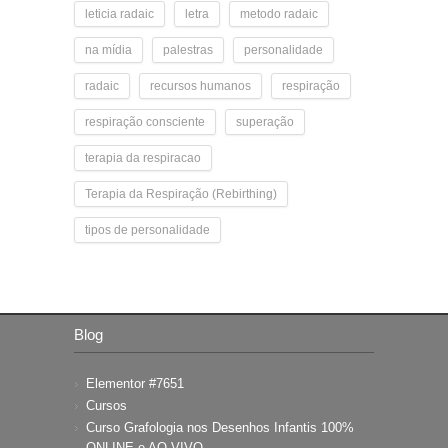
leticia radaic
letra
metodo radaic
na mídia
palestras
personalidade
radaic
recursos humanos
respiração
respiração consciente
superação
terapia da respiracao
Terapia da Respiração (Rebirthing)
tipos de personalidade
Blog
Elementor #7651
Cursos
Curso Grafologia nos Desenhos Infantis 100%
ONLINE e AO VIVO