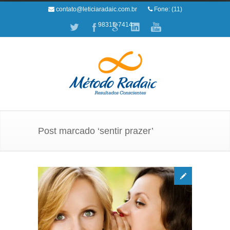
contato@leticiaradaic.com.br
Fone: (11)
98315-7414
Post marcado ‘sentir prazer’