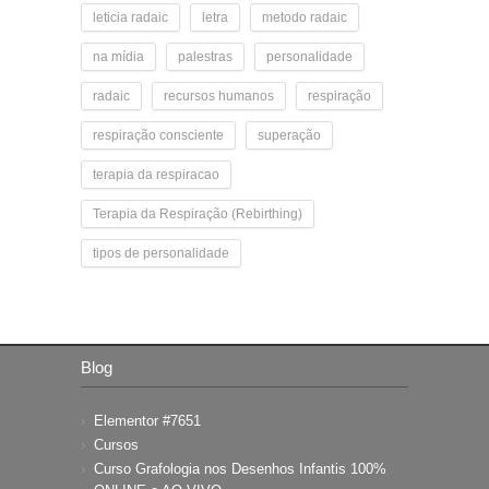
leticia radaic
letra
metodo radaic
na mídia
palestras
personalidade
radaic
recursos humanos
respiração
respiração consciente
superação
terapia da respiracao
Terapia da Respiração (Rebirthing)
tipos de personalidade
Blog
Elementor #7651
Cursos
Curso Grafologia nos Desenhos Infantis 100%