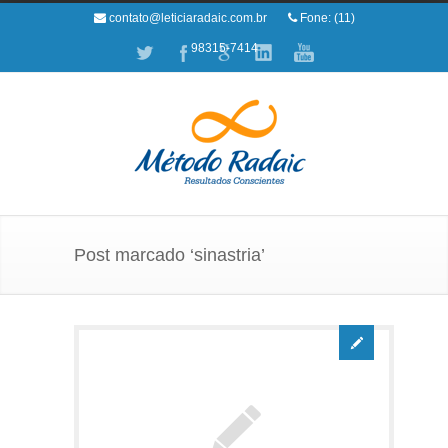
contato@leticiaradaic.com.br
Fone: (11)
98315-7414
Post marcado ‘sinastria’