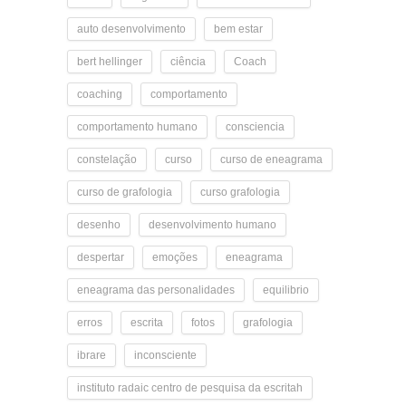
auto desenvolvimento
bem estar
bert hellinger
ciência
Coach
coaching
comportamento
comportamento humano
consciencia
constelação
curso
curso de eneagrama
curso de grafologia
curso grafologia
desenho
desenvolvimento humano
despertar
emoções
eneagrama
eneagrama das personalidades
equilibrio
erros
escrita
fotos
grafologia
ibrare
inconsciente
instituto radaic centro de pesquisa da escritah