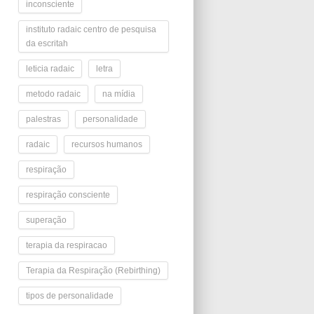
inconsciente
instituto radaic centro de pesquisa
da escritah
leticia radaic
letra
metodo radaic
na mídia
palestras
personalidade
radaic
recursos humanos
respiração
respiração consciente
superação
terapia da respiracao
Terapia da Respiração (Rebirthing)
tipos de personalidade