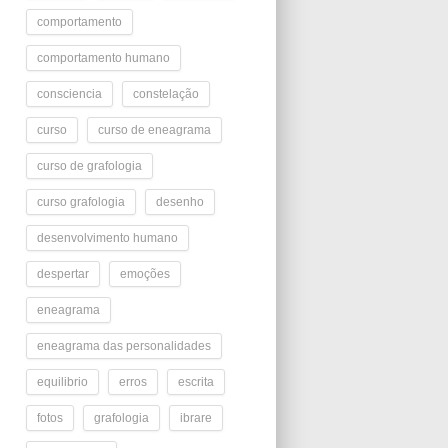
comportamento
comportamento humano
consciencia
constelação
curso
curso de eneagrama
curso de grafologia
curso grafologia
desenho
desenvolvimento humano
despertar
emoções
eneagrama
eneagrama das personalidades
equilibrio
erros
escrita
fotos
grafologia
ibrare