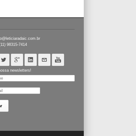
o@leticiaradaic.com.br
(11) 98315-7414
ossa newsletters!