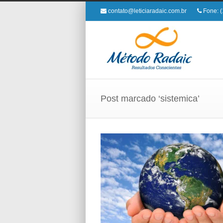
contato@leticiaradaic.com.br
Fone: (
Post marcado ‘sistemica’