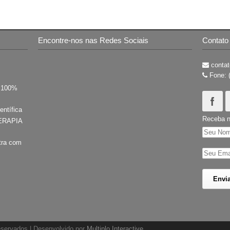
Encontre-nos nas Redes Sociais
Contato
contat
Fone: 
s 100%
entífica
Receba n
ERAPIA
tra com
reservados | Desenvolvido por
Multiplo Interactive