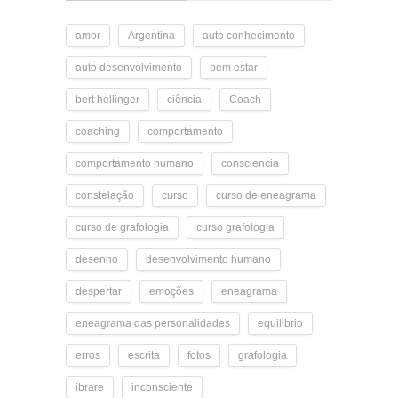
amor
Argentina
auto conhecimento
auto desenvolvimento
bem estar
bert hellinger
ciência
Coach
coaching
comportamento
comportamento humano
consciencia
constelação
curso
curso de eneagrama
curso de grafologia
curso grafologia
desenho
desenvolvimento humano
despertar
emoções
eneagrama
eneagrama das personalidades
equilibrio
erros
escrita
fotos
grafologia
ibrare
inconsciente