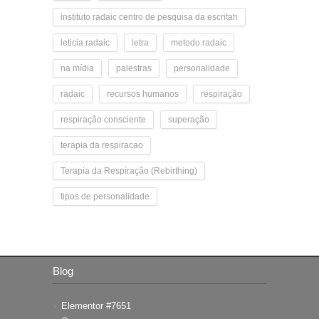
instituto radaic centro de pesquisa da escritah
leticia radaic
letra
metodo radaic
na mídia
palestras
personalidade
radaic
recursos humanos
respiração
respiração consciente
superação
terapia da respiracao
Terapia da Respiração (Rebirthing)
tipos de personalidade
Blog
Elementor #7651