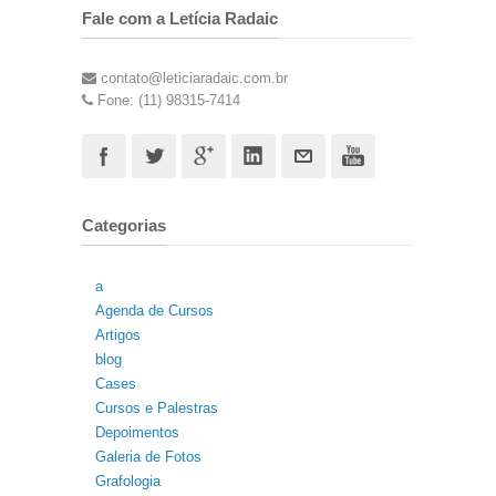
Fale com a Letícia Radaic
contato@leticiaradaic.com.br
Fone: (11) 98315-7414
Categorias
a
Agenda de Cursos
Artigos
blog
Cases
Cursos e Palestras
Depoimentos
Galeria de Fotos
Grafologia