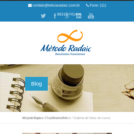
contato@leticiaradaic.com.br
Fone: (11)
98315-7414
Blog
Método Radaic
Galeria de fotos do curso de grafologia – 27 e 28 de abril
/
Galeria de Fotos
/