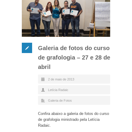
Galeria de fotos do curso
de grafologia – 27 e 28 de
abril
2 de maio de 2013
Letícia Radaic
Galeria de Fotos
Confira abaixo a galeria de fotos do curso
de grafologia ministrado pela Letícia
Radaic.