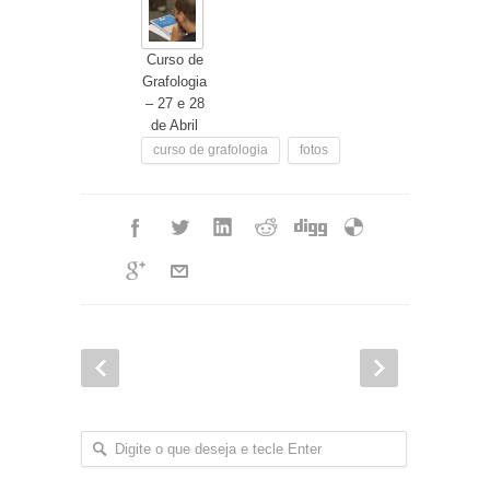
Curso de
Grafologia
– 27 e 28
de Abril
curso de grafologia
fotos