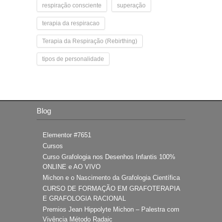
respiração consciente
superação
terapia da respiracao
Terapia da Respiração (Rebirthing)
tipos de personalidade
Blog
Elementor #7651
Cursos
Curso Grafologia nos Desenhos Infantis 100%
ONLINE e AO VIVO
Michon e o Nascimento da Grafologia Científica
CURSO DE FORMAÇÃO EM GRAFOTERAPIA
E GRAFOLOGIA RACIONAL
Premios Jean Hippolyte Michon – Palestra com
Vivência Método Radaic