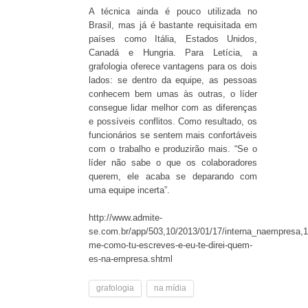
A técnica ainda é pouco utilizada no
Brasil, mas já é bastante requisitada em
países como Itália, Estados Unidos,
Canadá e Hungria. Para Letícia, a
grafologia oferece vantagens para os dois
lados: se dentro da equipe, as pessoas
conhecem bem umas às outras, o líder
consegue lidar melhor com as diferenças
e possíveis conflitos. Como resultado, os
funcionários se sentem mais confortáveis
com o trabalho e produzirão mais. “Se o
líder não sabe o que os colaboradores
querem, ele acaba se deparando com
uma equipe incerta”.
http://www.admite-
se.com.br/app/503,10/2013/01/17/interna_naempresa,1
me-como-tu-escreves-e-eu-te-direi-quem-
es-na-empresa.shtml
grafologia
na mídia