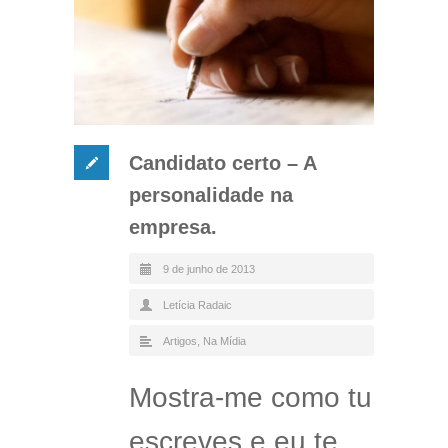
Candidato certo – A
personalidade na
empresa.
9 de junho de 2013
Letícia Radaic
Artigos
,
Na Mídia
Mostra-me como tu
escreves e eu te