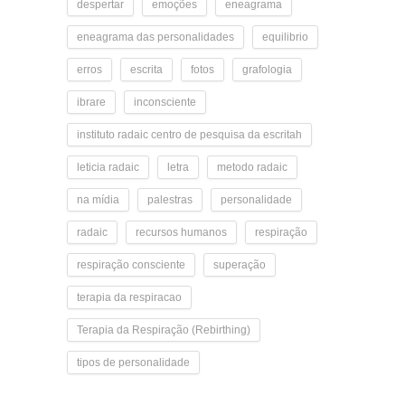
despertar
emoções
eneagrama
eneagrama das personalidades
equilibrio
erros
escrita
fotos
grafologia
ibrare
inconsciente
instituto radaic centro de pesquisa da escritah
leticia radaic
letra
metodo radaic
na mídia
palestras
personalidade
radaic
recursos humanos
respiração
respiração consciente
superação
terapia da respiracao
Terapia da Respiração (Rebirthing)
tipos de personalidade