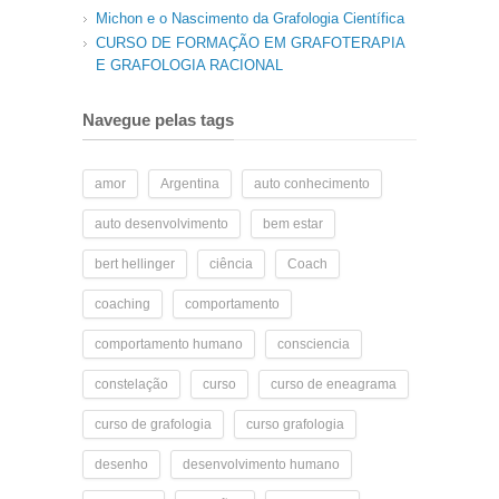
Michon e o Nascimento da Grafologia Científica
CURSO DE FORMAÇÃO EM GRAFOTERAPIA
E GRAFOLOGIA RACIONAL
Navegue pelas tags
amor
Argentina
auto conhecimento
auto desenvolvimento
bem estar
bert hellinger
ciência
Coach
coaching
comportamento
comportamento humano
consciencia
constelação
curso
curso de eneagrama
curso de grafologia
curso grafologia
desenho
desenvolvimento humano