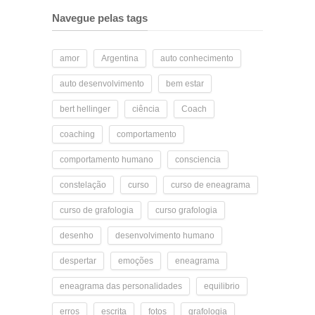
Navegue pelas tags
amor
Argentina
auto conhecimento
auto desenvolvimento
bem estar
bert hellinger
ciência
Coach
coaching
comportamento
comportamento humano
consciencia
constelação
curso
curso de eneagrama
curso de grafologia
curso grafologia
desenho
desenvolvimento humano
despertar
emoções
eneagrama
eneagrama das personalidades
equilibrio
erros
escrita
fotos
grafologia