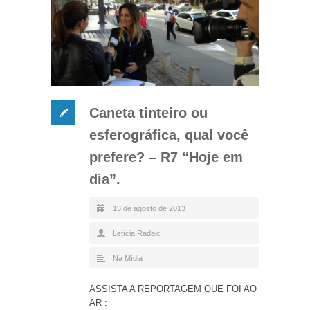
Caneta tinteiro ou
esferográfica, qual você
prefere? – R7 “Hoje em
dia”.
13 de agosto de 2013
Letícia Radaic
Na Mídia
ASSISTA A REPORTAGEM QUE FOI AO
AR :