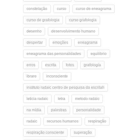
constelação
curso
curso de eneagrama
curso de grafologia
curso grafologia
desenho
desenvolvimento humano
despertar
emoções
eneagrama
eneagrama das personalidades
equilibrio
erros
escrita
fotos
grafologia
ibrare
inconsciente
instituto radaic centro de pesquisa da escritah
leticia radaic
letra
metodo radaic
na mídia
palestras
personalidade
radaic
recursos humanos
respiração
respiração consciente
superação